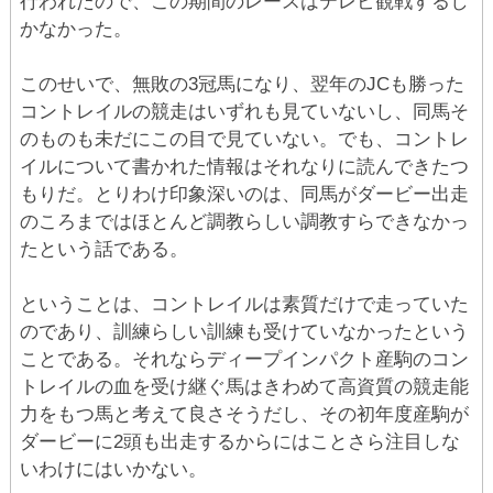
行われたので、この期間のレースはテレビ観戦するし
かなかった。
このせいで、無敗の3冠馬になり、翌年のJCも勝った
コントレイルの競走はいずれも見ていないし、同馬そ
のものも未だにこの目で見ていない。でも、コントレ
イルについて書かれた情報はそれなりに読んできたつ
もりだ。とりわけ印象深いのは、同馬がダービー出走
のころまではほとんど調教らしい調教すらできなかっ
たという話である。
ということは、コントレイルは素質だけで走っていた
のであり、訓練らしい訓練も受けていなかったという
ことである。それならディープインパクト産駒のコン
トレイルの血を受け継ぐ馬はきわめて高資質の競走能
力をもつ馬と考えて良さそうだし、その初年度産駒が
ダービーに2頭も出走するからにはことさら注目しな
いわけにはいかない。