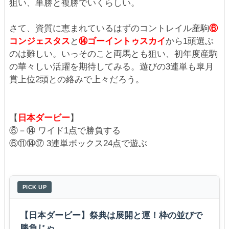
狙い、単勝と複勝でいくらしい。
さて、資質に恵まれているはずのコントレイル産駒
⑥
コンジェスタス
と
⑭ゴーイントゥスカイ
から1頭選ぶ
のは難しい。いっそのこと両馬とも狙い、初年度産駒
の華々しい活躍を期待してみる。遊びの3連単も皐月
賞上位2頭との絡みで上々だろう。
【
日本ダービー
】
⑥－⑭ ワイド1点で勝負する
⑥⑪⑭⑰ 3連単ボックス24点で遊ぶ
PICK UP
【日本ダービー】祭典は展開と運！枠の並びで
勝負じゃ