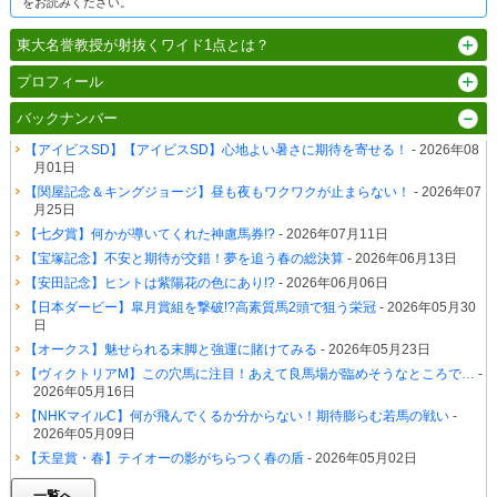
をお読みください。
東大名誉教授が射抜くワイド1点とは？
プロフィール
バックナンバー
【アイビスSD】【アイビスSD】心地よい暑さに期待を寄せる！
- 2026年08
月01日
【関屋記念＆キングジョージ】昼も夜もワクワクが止まらない！
- 2026年07
月25日
【七夕賞】何かが導いてくれた神慮馬券!?
- 2026年07月11日
【宝塚記念】不安と期待が交錯！夢を追う春の総決算
- 2026年06月13日
【安田記念】ヒントは紫陽花の色にあり!?
- 2026年06月06日
【日本ダービー】皐月賞組を撃破!?高素質馬2頭で狙う栄冠
- 2026年05月30
日
【オークス】魅せられる末脚と強運に賭けてみる
- 2026年05月23日
【ヴィクトリアM】この穴馬に注目！あえて良馬場が臨めそうなところで…
-
2026年05月16日
【NHKマイルC】何が飛んでくるか分からない！期待膨らむ若馬の戦い
-
2026年05月09日
【天皇賞・春】テイオーの影がちらつく春の盾
- 2026年05月02日
一覧へ