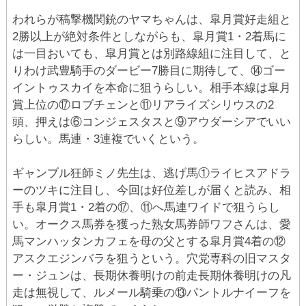
われらが稿撃機関銃のヤマちゃんは、皐月賞好走組と
2勝以上が絶対条件としながらも、皐月賞1・2着馬に
は一目おいても、皐月賞とは別路線組に注目して、と
りわけ武豊騎手のダービー7勝目に期待して、⑭ゴー
イントゥスカイを本命に狙うらしい。相手本線は皐月
賞上位の⑰ロブチェンと⑪リアライズシリウスの2
頭、押えは⑥コンジェスタスと⑨アウダーシアでいい
らしい。馬連・3連複でいくという。
ギャンブル狂師ミノ先生は、逃げ馬①ライヒスアドラ
ーのツキに注目し、今回は好位差しが届くと読み、相
手も皐月賞1・2着の⑰、⑪へ馬連ワイドで狙うらし
い。オークス馬券を獲った熟女馬券師ワフさんは、愛
馬マンハッタンカフェを母の父とする皐月賞4着の⑫
アスクエジンバラを狙うという。穴党専科の旧マスタ
ー・ジュンは、長期休養明けの前走長期休養明けの凡
走は無視して、ルメール騎乗の⑬パントルナイーフを