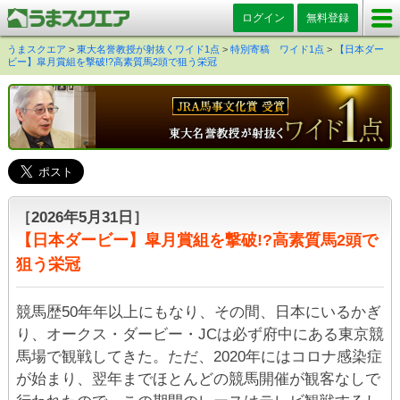
ログイン
無料登録
うまスクエア
>
東大名誉教授が射抜くワイド1点
>
特別寄稿 ワイド1点
>
【日本ダー
ビー】皐月賞組を撃破!?高素質馬2頭で狙う栄冠
［2026年5月31日］
【日本ダービー】皐月賞組を撃破!?高素質馬2頭で
狙う栄冠
競馬歴50年年以上にもなり、その間、日本にいるかぎ
り、オークス・ダービー・JCは必ず府中にある東京競
馬場で観戦してきた。ただ、2020年にはコロナ感染症
が始まり、翌年までほとんどの競馬開催が観客なしで