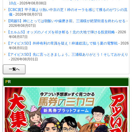
10点
- 2026年08月08日
【CBC賞】甲子園より熱い中京の芝！枠のオーラを感じて獲るのがワシの流
儀
- 2026年08月07日
【関越S】神にとっては朝飯いや歯磨き前。三浦様が絶望街道を終わらせる
-
2026年08月07日
【エルムS】オッズのノイズを叩き斬る！北の大地で弾ける投資戦略
- 2026
年08月07日
【アイビスSD】外枠有利の常識を疑え！枠連総流しで狙う夏の電撃戦
- 2026
年08月01日
【アイビスSD】先に言っときましょう。三浦様ありがとう！そしておかえり
- 2026年08月01日
一覧へ
PR