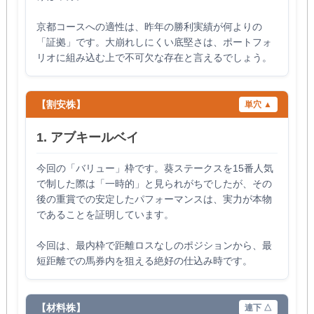
京都コースへの適性は、昨年の勝利実績が何よりの
「証拠」です。大崩れしにくい底堅さは、ポートフォ
リオに組み込む上で不可欠な存在と言えるでしょう。
【割安株】
単穴 ▲
1. アブキールベイ
今回の「バリュー」枠です。葵ステークスを15番人気
で制した際は「一時的」と見られがちでしたが、その
後の重賞での安定したパフォーマンスは、実力が本物
であることを証明しています。
今回は、最内枠で距離ロスなしのポジションから、最
短距離での馬券内を狙える絶好の仕込み時です。
【材料株】
連下 △