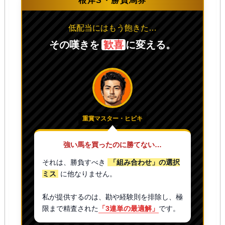
根岸S・勝負馬券
低配当にはもう飽きた…
その嘆きを
歓喜
に変える。
重賞マスター・ヒビキ
強い馬を買ったのに勝てない…
それは、勝負すべき
「組み合わせ」の選択
ミス
に他なりません。
私が提供するのは、勘や経験則を排除し、極
限まで精査された
「3連単の最適解」
です。