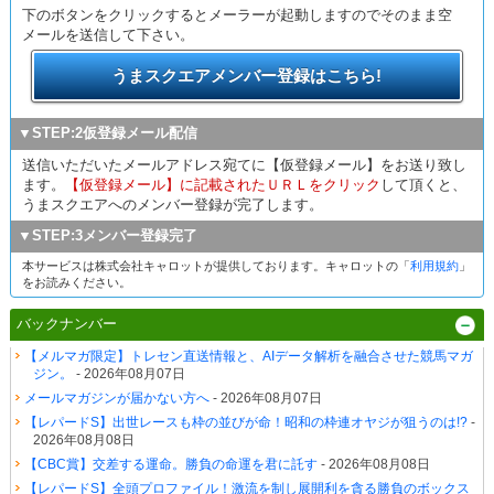
下のボタンをクリックするとメーラーが起動しますのでそのまま空
メールを送信して下さい。
うまスクエアメンバー登録はこちら!
▼STEP:2仮登録メール配信
送信いただいたメールアドレス宛てに【仮登録メール】をお送り致し
ます。
【仮登録メール】に記載されたＵＲＬをクリック
して頂くと、
うまスクエアへのメンバー登録が完了します。
▼STEP:3メンバー登録完了
本サービスは株式会社キャロットが提供しております。キャロットの「
利用規約
」
をお読みください。
バックナンバー
【メルマガ限定】トレセン直送情報と、AIデータ解析を融合させた競馬マガ
ジン。
- 2026年08月07日
メールマガジンが届かない方へ
- 2026年08月07日
【レパードS】出世レースも枠の並びが命！昭和の枠連オヤジが狙うのは!?
-
2026年08月08日
【CBC賞】交差する運命。勝負の命運を君に託す
- 2026年08月08日
【レパードS】全頭プロファイル！激流を制し展開利を貪る勝負のボックス