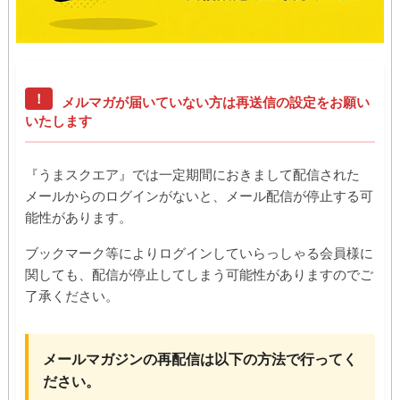
！
メルマガが届いていない方は再送信の設定をお願い
いたします
『うまスクエア』では一定期間におきまして配信された
メールからのログインがないと、メール配信が停止する可
能性があります。
ブックマーク等によりログインしていらっしゃる会員様に
関しても、配信が停止してしまう可能性がありますのでご
了承ください。
メールマガジンの再配信は以下の方法で行ってく
ださい。