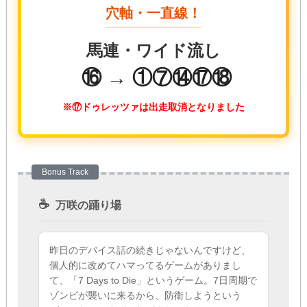
穴軸・一直線！
馬連・ワイド流し
⑯ → ①⑦⑭⑰⑱
※⑰ドゥレッツァは出走取消となりました
Bonus Track
☕
万咲の踊り場
昨日のデバイス話の続きじゃないんですけど、
個人的に改めてハマってるゲームがありまし
て、「7 Days to Die」というゲーム。7日周期で
ゾンビが襲いに来るから、防衛しようという