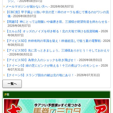
ジン。
- 2026年08月07日
メールマガジンが届かない方へ
- 2026年08月07日
【CBC賞】甲子園より熱い中京の芝！枠のオーラを感じて獲るのがワシの流
儀
- 2026年08月07日
【関越S】神にとっては朝飯いや歯磨き前。三浦様が絶望街道を終わらせる
-
2026年08月07日
【エルムS】オッズのノイズを叩き斬る！北の大地で弾ける投資戦略
- 2026
年08月07日
【アイビスSD】外枠有利の常識を疑え！枠連総流しで狙う夏の電撃戦
- 2026
年08月01日
【アイビスSD】先に言っときましょう。三浦様ありがとう！そしておかえり
- 2026年08月01日
【アイビスSD】為替介入のショックを吹き飛ばせ！
- 2026年08月01日
【クイーンS】緑の芝にピンクが映える！十三の夜はワシのモンじゃ
- 2026
年07月31日
【クイーンS】スランプ脱出の鍵は北の地にあり！
- 2026年07月31日
一覧へ
PR