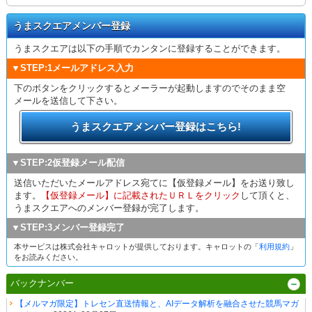
うまスクエアメンバー登録
うまスクエアは以下の手順でカンタンに登録することができます。
▼STEP:1メールアドレス入力
下のボタンをクリックするとメーラーが起動しますのでそのまま空
メールを送信して下さい。
うまスクエアメンバー登録はこちら!
▼STEP:2仮登録メール配信
送信いただいたメールアドレス宛てに【仮登録メール】をお送り致し
ます。
【仮登録メール】に記載されたＵＲＬをクリック
して頂くと、
うまスクエアへのメンバー登録が完了します。
▼STEP:3メンバー登録完了
本サービスは株式会社キャロットが提供しております。キャロットの「
利用規約
」
をお読みください。
バックナンバー
【メルマガ限定】トレセン直送情報と、AIデータ解析を融合させた競馬マガ