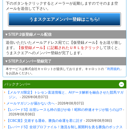
下のボタンをクリックするとメーラーが起動しますのでそのまま空
メールを送信して下さい。
うまスクエアメンバー登録はこちら!
▼STEP:2仮登録メール配信
送信いただいたメールアドレス宛てに【仮登録メール】をお送り致し
ます。
【仮登録メール】に記載されたＵＲＬをクリック
して頂くと、
うまスクエアへのメンバー登録が完了します。
▼STEP:3メンバー登録完了
本サービスは株式会社キャロットが提供しております。キャロットの「
利用規約
」
をお読みください。
バックナンバー
【メルマガ限定】トレセン直送情報と、AIデータ解析を融合させた競馬マガ
ジン。
- 2026年08月07日
メールマガジンが届かない方へ
- 2026年08月07日
【レパードS】出世レースも枠の並びが命！昭和の枠連オヤジが狙うのは!?
-
2026年08月08日
【CBC賞】交差する運命。勝負の命運を君に託す
- 2026年08月08日
【レパードS】全頭プロファイル！激流を制し展開利を貪る勝負のボックス