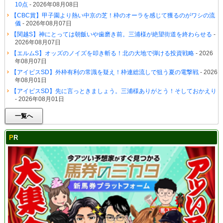
10点
- 2026年08月08日
【CBC賞】甲子園より熱い中京の芝！枠のオーラを感じて獲るのがワシの流
儀
- 2026年08月07日
【関越S】神にとっては朝飯いや歯磨き前。三浦様が絶望街道を終わらせる
-
2026年08月07日
【エルムS】オッズのノイズを叩き斬る！北の大地で弾ける投資戦略
- 2026
年08月07日
【アイビスSD】外枠有利の常識を疑え！枠連総流しで狙う夏の電撃戦
- 2026
年08月01日
【アイビスSD】先に言っときましょう。三浦様ありがとう！そしておかえり
- 2026年08月01日
一覧へ
PR