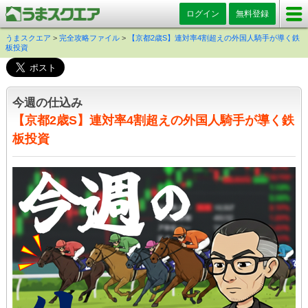
ログイン
無料登録
うまスクエア
>
完全攻略ファイル
>
【京都2歳S】連対率4割超えの外国人騎手が導く鉄
板投資
今週の仕込み
【京都2歳S】連対率4割超えの外国人騎手が導く鉄
板投資