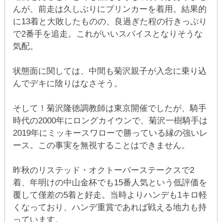
んが、前走は久しぶりにブリンカーを着用。結果的
に13着と大敗したものの、良過ぎた程の行きっぷり
で2番手を追走。これがいいスパイスとなりそうな
気配。
状態面に関しては、中間も菊沢親子が入念に乗り込
んでデキに陰りはなさそう。
そして！菊沢隆徳調教師は東京開催でしたが、騎手
時代の2000年にロングカイウンで、菊沢一樹騎手は
2019年にミッキースワローで勝っている縁の強いレ
ース。この事実を無視することはできません。
昨秋のリステッド・オクトーバーステークスで2
着、年明けの中山金杯でも15番人気という低評価を
覆して僅差の5着と好走。当時よりハンデも1キロ軽
くなっており、ハンデ重賞であれば戦える地力も持
っています。