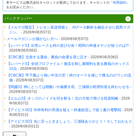
本サービスは株式会社キャロットが提供しております。キャロットの「
利用規約
」
をお読みください。
バックナンバー
【メルマガ限定】トレセン直送情報と、AIデータ解析を融合させた競馬マガ
ジン。
- 2026年08月07日
メールマガジンが届かない方へ
- 2026年08月07日
【レパードS】出世レースも枠の並びが命！昭和の枠連オヤジが狙うのは!?
-
2026年08月08日
【CBC賞】交差する運命。勝負の命運を君に託す
- 2026年08月08日
【レパードS】全頭プロファイル！激流を制し展開利を貪る勝負のボックス
10点
- 2026年08月08日
【CBC賞】甲子園より熱い中京の芝！枠のオーラを感じて獲るのがワシの流
儀
- 2026年08月07日
【関越S】神にとっては朝飯いや歯磨き前。三浦様が絶望街道を終わらせる
-
2026年08月07日
【エルムS】オッズのノイズを叩き斬る！北の大地で弾ける投資戦略
- 2026
年08月07日
【アイビスSD】外枠有利の常識を疑え！枠連総流しで狙う夏の電撃戦
- 2026
年08月01日
【アイビスSD】先に言っときましょう。三浦様ありがとう！そしておかえり
- 2026年08月01日