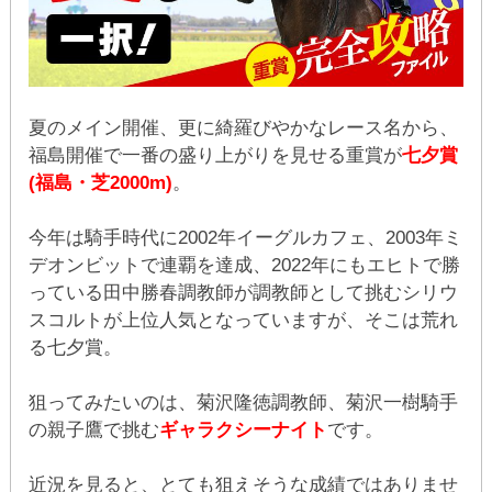
夏のメイン開催、更に綺羅びやかなレース名から、
福島開催で一番の盛り上がりを見せる重賞が
七夕賞
(福島・芝2000m)
。
今年は騎手時代に2002年イーグルカフェ、2003年ミ
デオンビットで連覇を達成、2022年にもエヒトで勝
っている田中勝春調教師が調教師として挑むシリウ
スコルトが上位人気となっていますが、そこは荒れ
る七夕賞。
狙ってみたいのは、菊沢隆徳調教師、菊沢一樹騎手
の親子鷹で挑む
ギャラクシーナイト
です。
近況を見ると、とても狙えそうな成績ではありませ