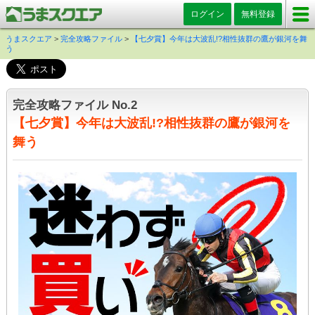
ログイン
無料登録
うまスクエア
>
完全攻略ファイル
>
【七夕賞】今年は大波乱!?相性抜群の鷹が銀河を舞
う
完全攻略ファイル No.2
【七夕賞】今年は大波乱!?相性抜群の鷹が銀河を
舞う