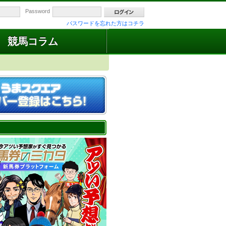
Password
パスワードを忘れた方はコチラ
競馬コラム