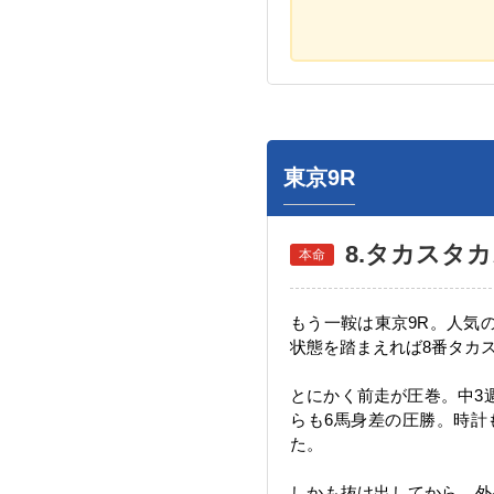
東京9R
8.タカスタ
本命
もう一鞍は東京9R。人気
状態を踏まえれば8番タカ
とにかく前走が圧巻。中3
らも6馬身差の圧勝。時計
た。
しかも抜け出してから、外