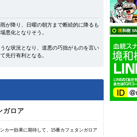
の雨が降り、日曜の朝方まで断続的に降るも
境和樹 S
馬場悪化となりそう。
ような状況となり、道悪の巧拙がものを言い
して先行有利となる。
タンガロア
リンカー効果に期待して、15番カフェタンガロア