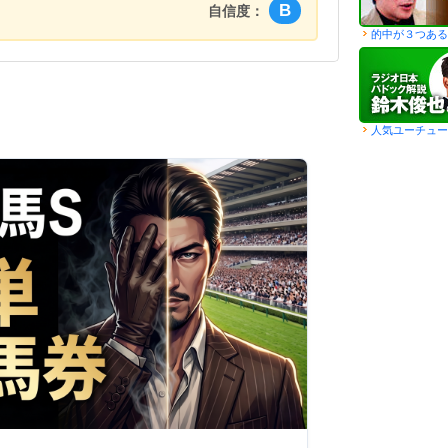
B
自信度：
的中が３つある
人気ユーチュー