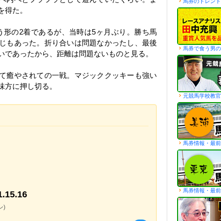
馬券のトレンド
を得た。
いう形の2着であるが、当時は5ヶ月ぶり。勝ち馬
じもあった。折り合いは問題なかったし、最後
馬券で食う男の
いであったから、距離は問題ないものと見る。
て癒やされての一戦。マジッククッキーも強い
味方に押し切る。
元競馬学校教官
馬券情報・最前
馬券情報・最前
1.15.16
ン)