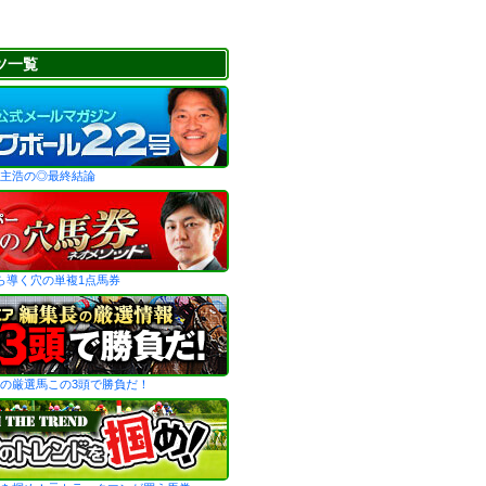
ツ一覧
主浩の◎最終結論
ら導く穴の単複1点馬券
の厳選馬この3頭で勝負だ！