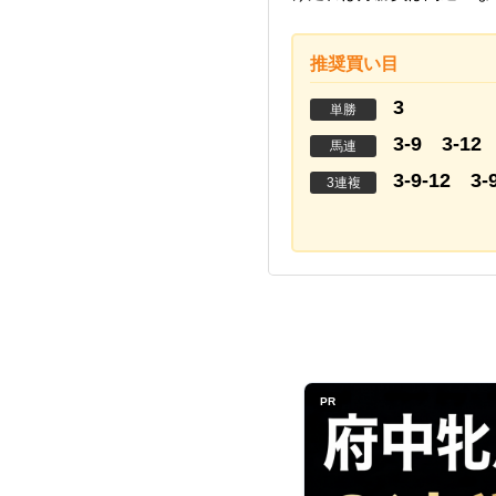
推奨買い目
3
単勝
3-9 3-12
馬連
3-9-12 3-
3連複
PR