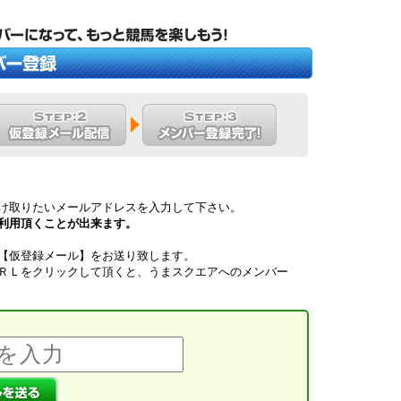
け取りたいメールアドレスを入力して下さい。
利用頂くことが出来ます。
【仮登録メール】をお送り致します。
ＲＬをクリックして頂くと、うまスクエアへのメンバー
）