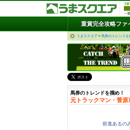
重賞完全攻略ファ
うまスクエア
>
馬券のトレンドを
馬券のトレンドを掴め！
元トラックマン・菅原
前進あるの