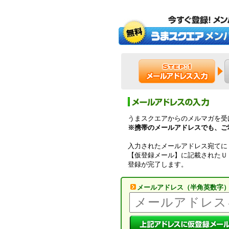
うまスクエアからのメルマガを受
※携帯のメールアドレスでも、ご
入力されたメールアドレス宛てに
【仮登録メール】に記載されたＵ
登録が完了します。
メールアドレス（半角英数字