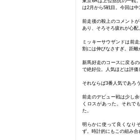
東京6Rは上位拮抗の一戦
は2月から5戦目。今回は中
前走後の鞍上のコメントが
あり、そろそろ疲れが心配
ミッキーサウザンドは前走
割には伸びなさすぎ。距離
新馬好走のコースに戻るの
で絶好位。人気ほどは評価
それならば3番人気であろ
前走のデビュー戦は少し余
くロスがあった。それで
た。
明らかに使って良くなり
ず。時計的にもこの組み合