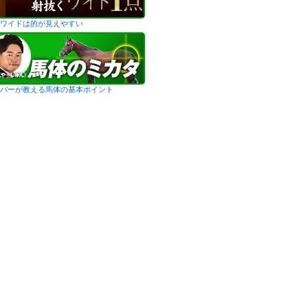
ワイドは的が見えやすい
バーが教える馬体の基本ポイント