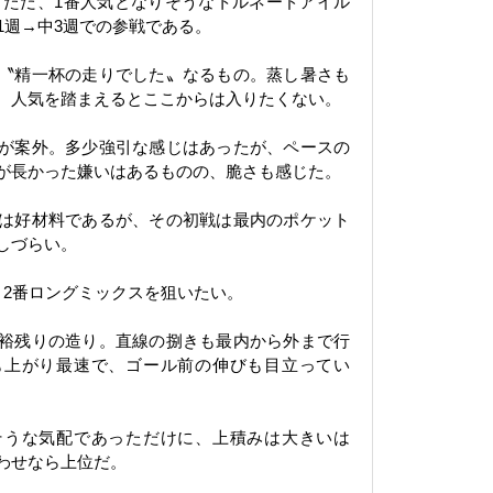
。ただ、1番人気となりそうなトルネードアイル
1週→中3週での参戦である。
〝精一杯の走りでした〟なるもの。蒸し暑さも
。人気を踏まえるとここからは入りたくない。
が案外。多少強引な感じはあったが、ペースの
が長かった嫌いはあるものの、脆さも感じた。
は好材料であるが、その初戦は最内のポケット
しづらい。
う2番ロングミックスを狙いたい。
裕残りの造り。直線の捌きも最内から外まで行
も上がり最速で、ゴール前の伸びも目立ってい
そうな気配であっただけに、上積みは大きいは
わせなら上位だ。