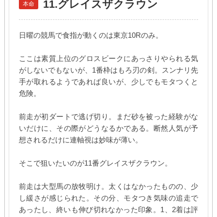
11.グレイスザクラウン
本命
日曜の競馬で食指が動くのは東京10Rのみ。
ここは素質上位のグロスビークにあっさりやられる気
がしないでもないが、1番枠はもろ刃の剣。スンナリ先
手が取れるようであれば良いが、少しでもモタつくと
危険。
前走が初ダートで逃げ切り。まだ砂を被った経験がな
いだけに、その際がどうなるかである。断然人気が予
想されるだけに連軸視は妙味が薄い。
そこで狙いたいのが11番グレイスザクラウン。
前走は大型馬の放牧明け。太くはなかったものの、少
し緩さが感じられた。その分、モタつき気味の追走で
あったし、終いも伸び切れなかった印象。1、2着は評