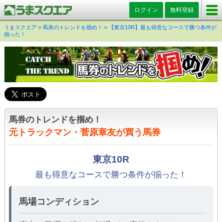
ログイン
無料登録
うまスクエア
>
馬券のトレンドを掴め！
>
【東京10R】最も得意なコースで勝つ条件が
揃った！
馬券のトレンドを掴め！
元トラックマン・菅原章友が買う馬券
東京10R
最も得意なコースで勝つ条件が揃った！
馬場コンディション