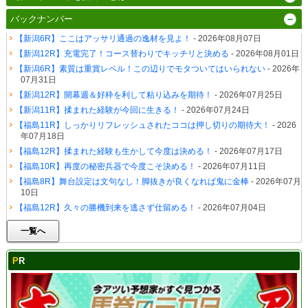
バックナンバー
【新潟6R】ここはアッサリ通過の逸材を見よ！
- 2026年08月07日
【新潟12R】充電完了！コース替わりでキッチリと決める
- 2026年08月01日
【新潟6R】素質は重賞レベル！この辺りでモタついてはいられない
- 2026年
07月31日
【新潟12R】開幕週＆好枠を利して粘り込みを期待！
- 2026年07月25日
【新潟11R】揉まれた経験が今回に生きる！
- 2026年07月24日
【福島11R】しっかりリフレッシュされたココは押し切りの期待大！
- 2026
年07月18日
【福島12R】揉まれた経験も生かして今度は決める！
- 2026年07月17日
【福島10R】再度の秘密兵器で今度こそ決める！
- 2026年07月11日
【福島8R】舞台設定は文句なし！脚抜きが良くなれば鬼に金棒
- 2026年07月
10日
【福島12R】久々の勝機到来を逃さず仕留める！
- 2026年07月04日
一覧へ
PR