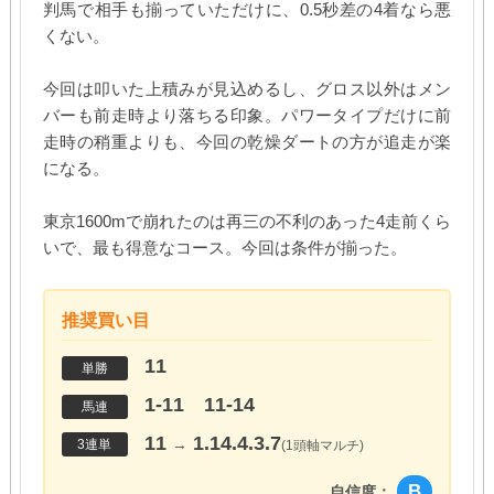
判馬で相手も揃っていただけに、0.5秒差の4着なら悪
くない。
今回は叩いた上積みが見込めるし、グロス以外はメン
バーも前走時より落ちる印象。パワータイプだけに前
走時の稍重よりも、今回の乾燥ダートの方が追走が楽
になる。
東京1600mで崩れたのは再三の不利のあった4走前くら
いで、最も得意なコース。今回は条件が揃った。
推奨買い目
11
単勝
1-11 11-14
馬連
11
1.14.4.3.7
→
3連単
(1頭軸マルチ)
B
自信度：