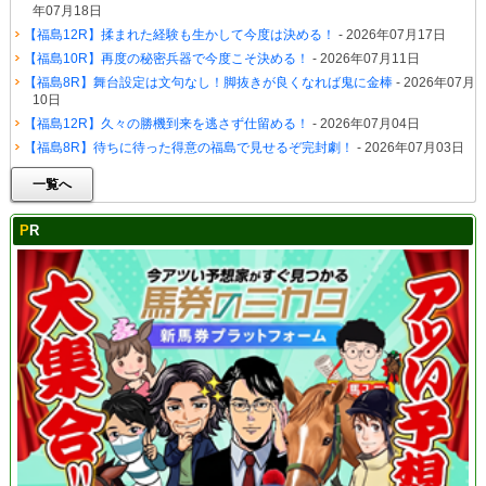
年07月18日
【福島12R】揉まれた経験も生かして今度は決める！
- 2026年07月17日
【福島10R】再度の秘密兵器で今度こそ決める！
- 2026年07月11日
【福島8R】舞台設定は文句なし！脚抜きが良くなれば鬼に金棒
- 2026年07月
10日
【福島12R】久々の勝機到来を逃さず仕留める！
- 2026年07月04日
【福島8R】待ちに待った得意の福島で見せるぞ完封劇！
- 2026年07月03日
一覧へ
PR