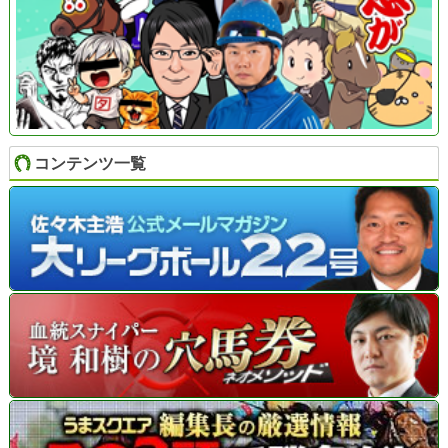
コンテンツ一覧