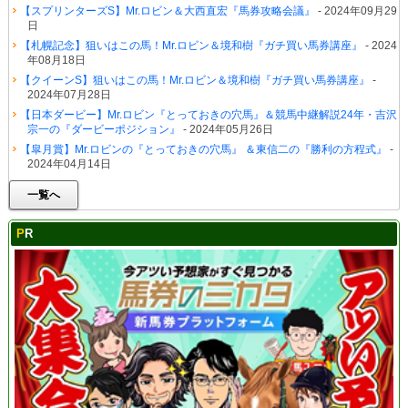
【スプリンターズS】Mr.ロビン＆大西直宏『馬券攻略会議』
- 2024年09月29
日
【札幌記念】狙いはこの馬！Mr.ロビン＆境和樹『ガチ買い馬券講座』
- 2024
年08月18日
【クイーンS】狙いはこの馬！Mr.ロビン＆境和樹『ガチ買い馬券講座』
-
2024年07月28日
【日本ダービー】Mr.ロビン『とっておきの穴馬』＆競馬中継解説24年・吉沢
宗一の『ダービーポジション』
- 2024年05月26日
【皐月賞】Mr.ロビンの『とっておきの穴馬』 ＆東信二の『勝利の方程式』
-
2024年04月14日
一覧へ
PR