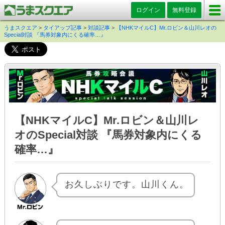
ログイン
無料登録
うまスクエア
>
タイアップ記事
>
対談記事
>
【NHKマイルC】Mr.ロビン＆山川レオの
Special対談 『馬券対象内にくる確率…』
【NHKマイルC】Mr.ロビン＆山川レ
オのSpecial対談
『馬券対象内にくる
確率…』
お久しぶりです。山川くん。