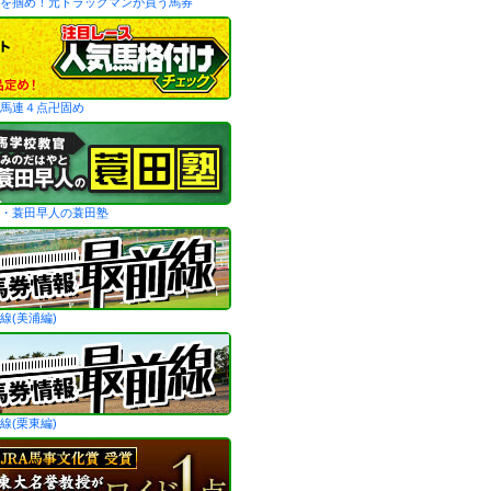
を掴め！元トラックマンが買う馬券
馬連４点卍固め
・蓑田早人の蓑田塾
線(美浦編)
線(栗東編)