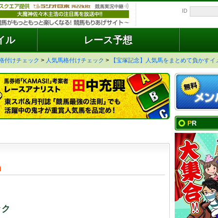
ID
イル
レース予想
格付けチェック
>
人気馬格付けチェック
>
【宝塚記念】人気馬をまとめて負かすイ
PR
m
ック