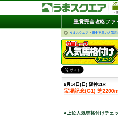
重賞完全攻略ファ
うまスクエア
>
田中充興の人気馬
6月14日(日) 阪神11R
宝塚記念(G1) 芝2200
●上位人気馬格付けチェ