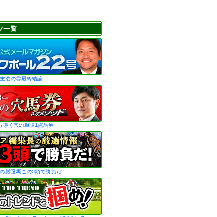
ツ一覧
主浩の◎最終結論
ら導く穴の単複1点馬券
の厳選馬この3頭で勝負だ！