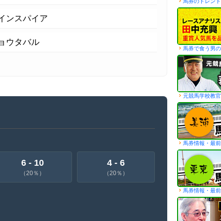
馬券のトレンド
インスパイア
ョウタバル
馬券で食う男の
元競馬学校教官
馬券情報・最前
6 - 10
4 - 6
（20％）
（20％）
馬券情報・最前