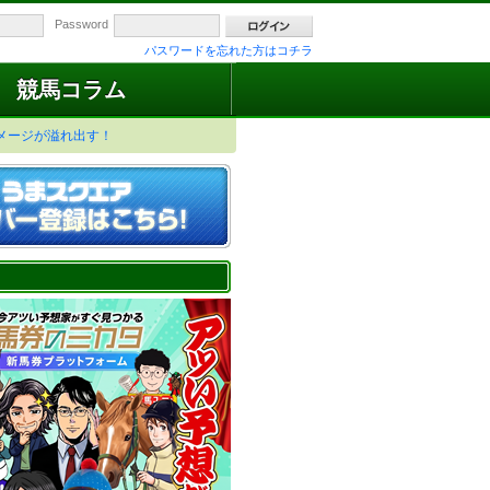
Password
パスワードを忘れた方はコチラ
競馬コラム
メージが溢れ出す！