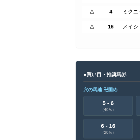
4
ミクニ
△
16
メイシ
△
●買い目・推奨馬券
穴の馬連 卍固め
5 - 6
（40％）
6 - 16
（20％）