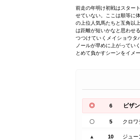
前走の年明け初戦はスター
せていない。ここは順等に
の上位人気馬たちと互角以
は距離が短いかなと思わせ
つつけていくメイショウタ
ノールが早めに上がってい
とめて負かすシーンをイメ
◎
ビザン
6
5
クロワ
〇
10
ジュー
▲