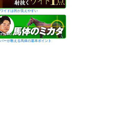
ワイドは的が見えやすい
バーが教える馬体の基本ポイント