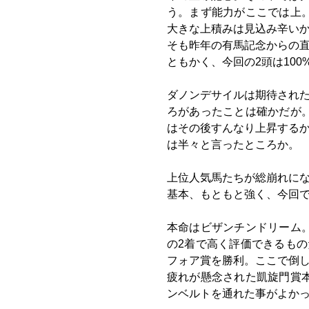
う。まず能力がここでは上
大きな上積みは見込み辛い
そも昨年の有馬記念からの
ともかく、今回の2頭は10
ダノンデサイルは期待され
ろがあったことは確かだが
はその後すんなり上昇する
は半々と言ったところか。
上位人気馬たちが総崩れに
基本、もともと強く、今回
本命はビザンチンドリーム
の2着で高く評価できるも
フォア賞を勝利。ここで倒
疲れが懸念された凱旋門賞
ンベルトを通れた事がよかっ