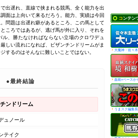
トで出遅れ、直線で挟まれる競馬、全く能力を出
体調面は上向いて来るだろう。能力、実績は今回
コンテン
上。問題は出遅れ癖があるところ、この馬として
るところではあるが、逃げ馬が外に入り、それを
バル、勝たなければならない立場のクロワデュ
く厳しい流れになれば、ビザンチンドリームがま
大魔神・佐々木
ージするのはそんなに難しいことではない。
血統×ペースか
●最終結論
チンドリーム
うまスク編集長
デュノール
ンテイク