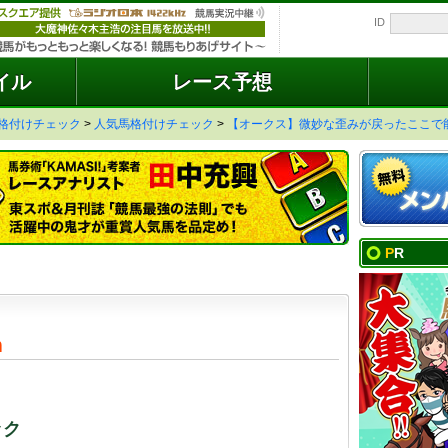
ID
イル
レース予想
格付けチェック
>
人気馬格付けチェック
>
【オークス】微妙な歪みが戻ったここで
PR
m
ック