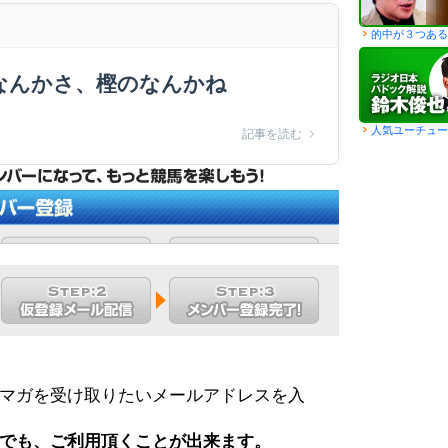
的中が３つある
なんかさ、樫のなんかね
人気ユーチュー
記事を読む
マガを受け取りたいメールアドレスを入
でも、ご利用頂くことが出来ます。