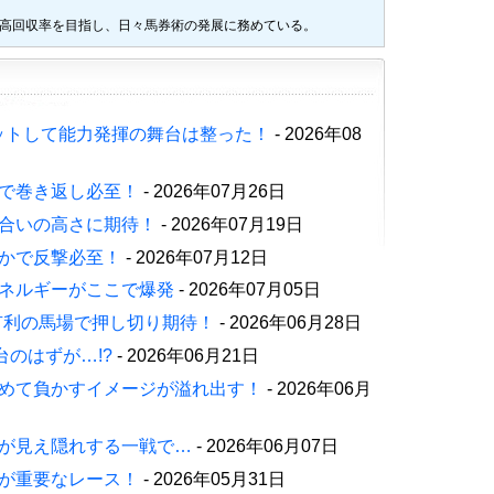
高回収率を目指し、日々馬券術の発展に務めている。
ットして能力発揮の舞台は整った！
- 2026年08
で巻き返し必至！
- 2026年07月26日
合いの高さに期待！
- 2026年07月19日
かで反撃必至！
- 2026年07月12日
ネルギーがここで爆発
- 2026年07月05日
行有利の馬場で押し切り期待！
- 2026年06月28日
のはずが…!?
- 2026年06月21日
めて負かすイメージが溢れ出す！
- 2026年06月
が見え隠れする一戦で…
- 2026年06月07日
が重要なレース！
- 2026年05月31日