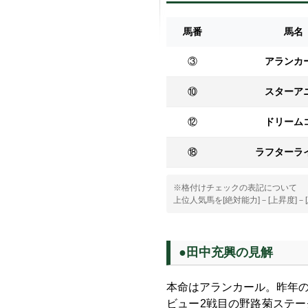
馬番
馬名
③
アランカ
⑩
スターア
⑫
ドリーム
⑱
ラフターラ
※格付けチェックの表記について
上位人気馬を[絶対能力]－[上昇度]
●田中充興の見解
本命はアランカール。昨年
ビュー2戦目の野路菊ステー