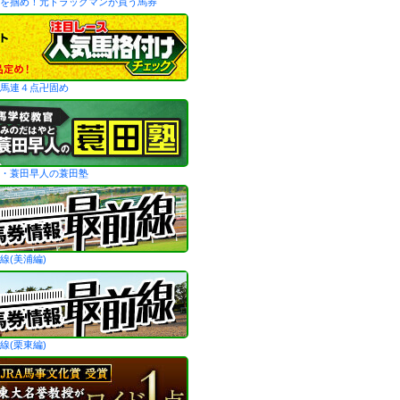
を掴め！元トラックマンが買う馬券
馬連４点卍固め
・蓑田早人の蓑田塾
線(美浦編)
線(栗東編)