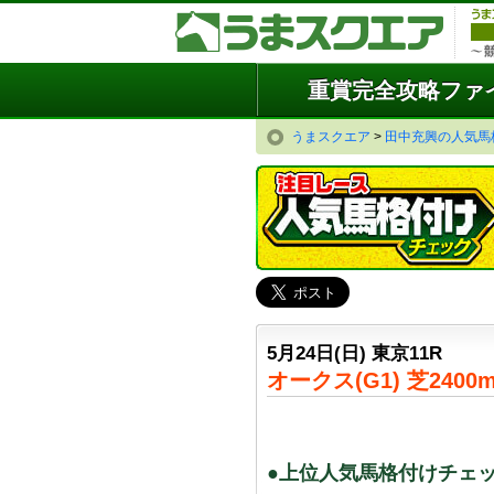
重賞完全攻略ファ
うまスクエア
>
田中充興の人気馬
5月24日(日) 東京11R
オークス(G1) 芝2400
●上位人気馬格付けチェ