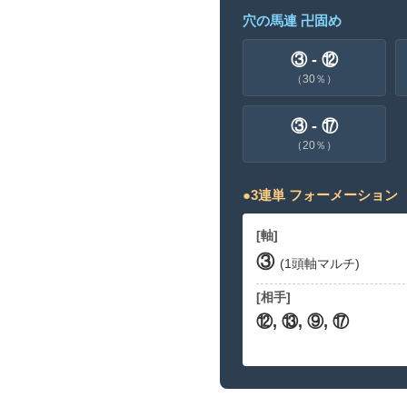
穴の馬連 卍固め
③ - ⑫
（30％）
③ - ⑰
（20％）
●3連単 フォーメーション
[軸]
③
(1頭軸マルチ)
[相手]
⑫, ⑬, ⑨, ⑰