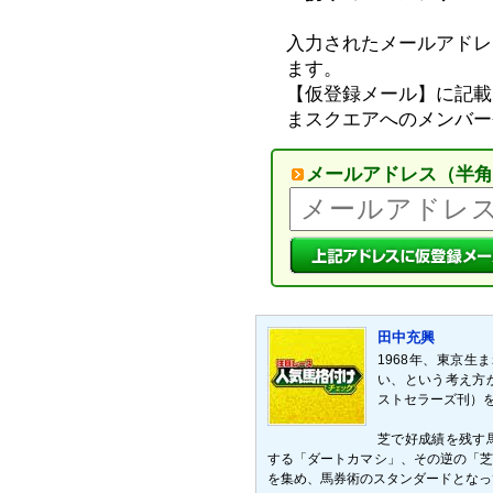
入力されたメールアドレ
ます。
【仮登録メール】に記載
まスクエアへのメンバー
メールアドレス（半角
田中充興
1968年、東京生
い、という考え方
ストセラーズ刊）
芝で好成績を残す
する「ダートカマシ」、その逆の「
を集め、馬券術のスタンダードとなっ