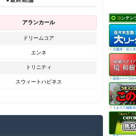
コンテン
アランカール
ドリームコア
大魔神・佐々木
エンネ
トリニティ
血統×ペースか
スウィートハピネス
うまスク編集長