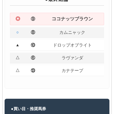
◎
ココナッツブラウン
⑨
○
⑧
カムニャック
▲
⑩
ドロップオブライト
△
⑥
ラヴァンダ
△
⑬
カナテープ
●買い目・推奨馬券