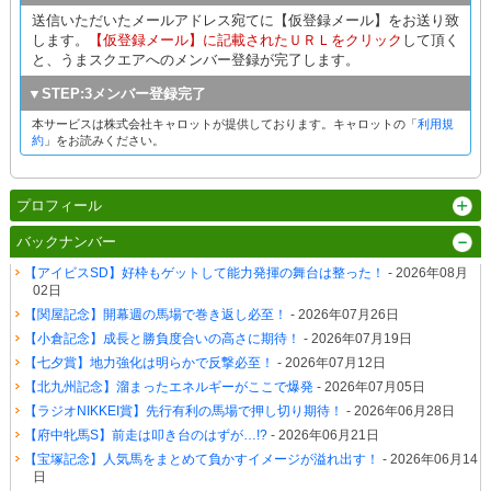
送信いただいたメールアドレス宛てに【仮登録メール】をお送り致
します。
【仮登録メール】に記載されたＵＲＬをクリック
して頂く
と、うまスクエアへのメンバー登録が完了します。
▼STEP:3メンバー登録完了
本サービスは株式会社キャロットが提供しております。キャロットの「
利用規
約
」をお読みください。
プロフィール
バックナンバー
【アイビスSD】好枠もゲットして能力発揮の舞台は整った！
- 2026年08月
02日
【関屋記念】開幕週の馬場で巻き返し必至！
- 2026年07月26日
【小倉記念】成長と勝負度合いの高さに期待！
- 2026年07月19日
【七夕賞】地力強化は明らかで反撃必至！
- 2026年07月12日
【北九州記念】溜まったエネルギーがここで爆発
- 2026年07月05日
【ラジオNIKKEI賞】先行有利の馬場で押し切り期待！
- 2026年06月28日
【府中牝馬S】前走は叩き台のはずが…!?
- 2026年06月21日
【宝塚記念】人気馬をまとめて負かすイメージが溢れ出す！
- 2026年06月14
日