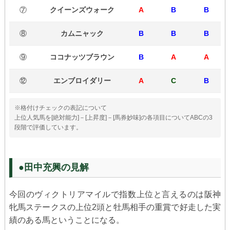
⑦
クイーンズウォーク
A
B
B
⑧
カムニャック
B
B
B
⑨
ココナッツブラウン
B
A
A
⑫
エンブロイダリー
A
C
B
※格付けチェックの表記について
上位人気馬を[絶対能力]－[上昇度]－[馬券妙味]の各項目についてABCの3
段階で評価しています。
●田中充興の見解
今回のヴィクトリアマイルで指数上位と言えるのは阪神
牝馬ステークスの上位2頭と牡馬相手の重賞で好走した実
績のある馬ということになる。