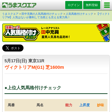
ログイン
無料登録
うまスクエア
>
田中充興の人気馬格付けチェック
>
人気馬格付けチェック
>
【ヴィクト
リアM】人気はないが勝利して当然とも言える実力馬！
5月17日(日) 東京11R
ヴィクトリアM(G1) 芝1600m
●上位人気馬格付けチェック
馬番
馬名
能力
上昇度
妙味