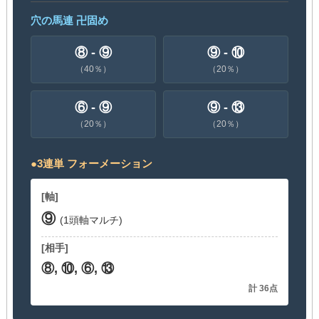
穴の馬連 卍固め
⑧ - ⑨
⑨ - ⑩
（40％）
（20％）
⑥ - ⑨
⑨ - ⑬
（20％）
（20％）
●3連単 フォーメーション
[軸]
⑨
(1頭軸マルチ)
[相手]
⑧, ⑩, ⑥, ⑬
計 36点