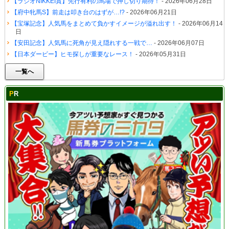
【ラジオNIKKEI賞】先行有利の馬場で押し切り期待！
- 2026年06月28日
【府中牝馬S】前走は叩き台のはずが…!?
- 2026年06月21日
【宝塚記念】人気馬をまとめて負かすイメージが溢れ出す！
- 2026年06月14
日
【安田記念】人気馬に死角が見え隠れする一戦で…
- 2026年06月07日
【日本ダービー】ヒモ探しが重要なレース！
- 2026年05月31日
一覧へ
PR