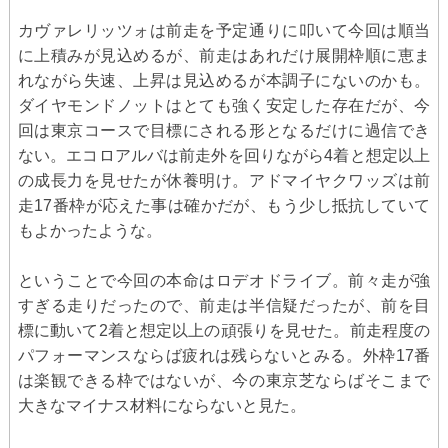
カヴァレリッツォは前走を予定通りに叩いて今回は順当
に上積みが見込めるが、前走はあれだけ展開枠順に恵ま
れながら失速、上昇は見込めるが本調子にないのかも。
ダイヤモンドノットはとても強く安定した存在だが、今
回は東京コースで目標にされる形となるだけに過信でき
ない。エコロアルバは前走外を回りながら4着と想定以上
の成長力を見せたが休養明け。アドマイヤクワッズは前
走17番枠が応えた事は確かだが、もう少し抵抗していて
もよかったような。
ということで今回の本命はロデオドライブ。前々走が強
すぎる走りだったので、前走は半信疑だったが、前を目
標に動いて2着と想定以上の頑張りを見せた。前走程度の
パフォーマンスならば疲れは残らないとみる。外枠17番
は楽観できる枠ではないが、今の東京芝ならばそこまで
大きなマイナス材料にならないと見た。