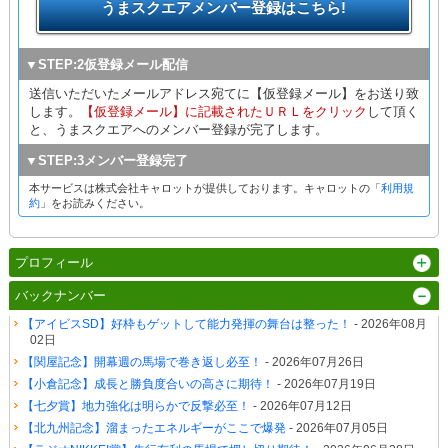
うまスクエアメンバー登録はこちら!
▼STEP:2仮登録メール配信
送信いただいたメールアドレス宛てに【仮登録メール】をお送り致
します。
【仮登録メール】に記載されたＵＲＬをクリック
して頂く
と、うまスクエアへのメンバー登録が完了します。
▼STEP:3メンバー登録完了
本サービスは株式会社キャロットが提供しております。キャロットの「
利用規
約
」をお読みください。
プロフィール
バックナンバー
【アイビスSD】好枠もゲットして能力発揮の舞台は整った！
- 2026年08月
02日
【関屋記念】開幕週の馬場で巻き返し必至！
- 2026年07月26日
【小倉記念】成長と勝負度合いの高さに期待！
- 2026年07月19日
【七夕賞】地力強化は明らかで反撃必至！
- 2026年07月12日
【北九州記念】溜まったエネルギーがここで爆発
- 2026年07月05日