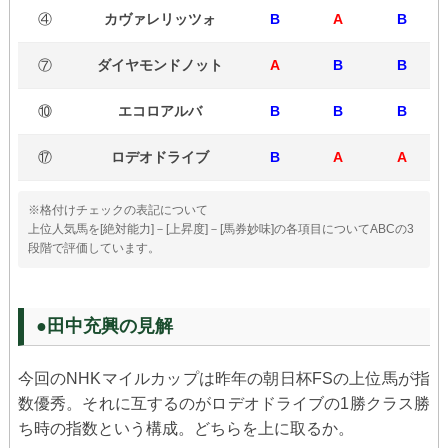
④
カヴァレリッツォ
B
A
B
⑦
ダイヤモンドノット
A
B
B
⑩
エコロアルバ
B
B
B
⑰
ロデオドライブ
B
A
A
※格付けチェックの表記について
上位人気馬を[絶対能力]－[上昇度]－[馬券妙味]の各項目についてABCの3
段階で評価しています。
●田中充興の見解
今回のNHKマイルカップは昨年の朝日杯FSの上位馬が指
数優秀。それに互するのがロデオドライブの1勝クラス勝
ち時の指数という構成。どちらを上に取るか。