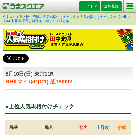
ログイン
無料登録
うまスクエア
>
田中充興の人気馬格付けチェック
>
人気馬格付けチェック
>
【NHKマ
イルC】指数優秀な朝日杯FS組か？それとも…
5月10日(日) 東京11R
NHKマイルC(G1) 芝1600m
●上位人気馬格付けチェック
馬番
馬名
能力
上昇度
妙味