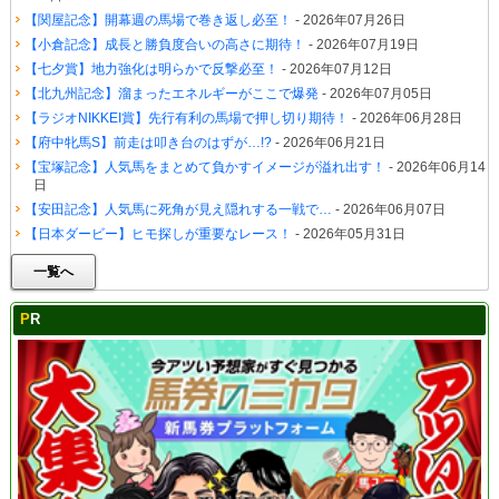
【関屋記念】開幕週の馬場で巻き返し必至！
- 2026年07月26日
【小倉記念】成長と勝負度合いの高さに期待！
- 2026年07月19日
【七夕賞】地力強化は明らかで反撃必至！
- 2026年07月12日
【北九州記念】溜まったエネルギーがここで爆発
- 2026年07月05日
【ラジオNIKKEI賞】先行有利の馬場で押し切り期待！
- 2026年06月28日
【府中牝馬S】前走は叩き台のはずが…!?
- 2026年06月21日
【宝塚記念】人気馬をまとめて負かすイメージが溢れ出す！
- 2026年06月14
日
【安田記念】人気馬に死角が見え隠れする一戦で…
- 2026年06月07日
【日本ダービー】ヒモ探しが重要なレース！
- 2026年05月31日
一覧へ
PR