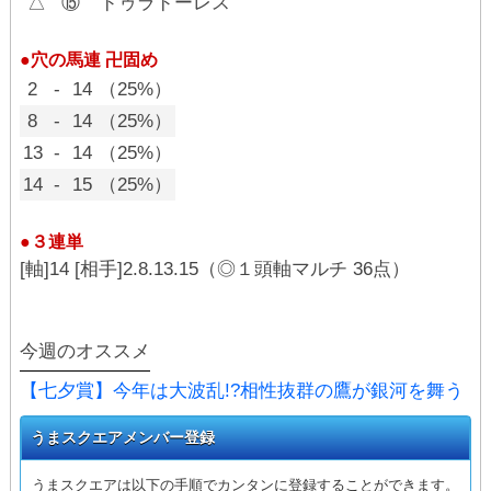
△
⑮
ドゥラドーレス
●穴の馬連 卍固め
2
-
14
（25%）
8
-
14
（25%）
13
-
14
（25%）
14
-
15
（25%）
●３連単
[軸]14 [相手]2.8.13.15（◎１頭軸マルチ 36点）
今週のオススメ
【七夕賞】今年は大波乱!?相性抜群の鷹が銀河を舞う
うまスクエアメンバー登録
うまスクエアは以下の手順でカンタンに登録することができます。