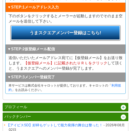
▼STEP:1メールアドレス入力
下のボタンをクリックするとメーラーが起動しますのでそのまま空
メールを送信して下さい。
うまスクエアメンバー登録はこちら!
▼STEP:2仮登録メール配信
送信いただいたメールアドレス宛てに【仮登録メール】をお送り致
します。
【仮登録メール】に記載されたＵＲＬをクリック
して頂く
と、うまスクエアへのメンバー登録が完了します。
▼STEP:3メンバー登録完了
本サービスは株式会社キャロットが提供しております。キャロットの「
利用規
約
」をお読みください。
プロフィール
バックナンバー
【アイビスSD】好枠もゲットして能力発揮の舞台は整った！
- 2026年08月
02日