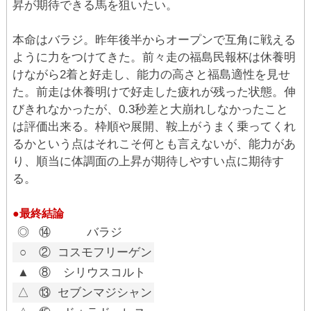
昇が期待できる馬を狙いたい。
本命はバラジ。昨年後半からオープンで互角に戦える
ように力をつけてきた。前々走の福島民報杯は休養明
けながら2着と好走し、能力の高さと福島適性を見せ
た。前走は休養明けで好走した疲れが残った状態。伸
びきれなかったが、0.3秒差と大崩れしなかったこと
は評価出来る。枠順や展開、鞍上がうまく乗ってくれ
るかという点はそれこそ何とも言えないが、能力があ
り、順当に体調面の上昇が期待しやすい点に期待す
る。
●最終結論
◎
⑭
バラジ
○
②
コスモフリーゲン
▲
⑧
シリウスコルト
△
⑬
セブンマジシャン