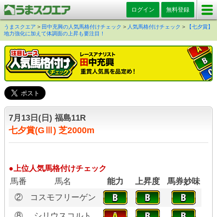
ログイン
無料登録
うまスクエア
>
田中充興の人気馬格付けチェック
>
人気馬格付けチェック
>
【七夕賞】
地力強化に加えて体調面の上昇も要注目！
7月13日(日) 福島11R
七夕賞(GⅢ) 芝2000m
●上位人気馬格付けチェック
馬番
馬名
能力
上昇度
馬券妙味
②
コスモフリーゲン
⑧
シリウスコルト