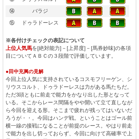
⑭
バラジ
⑮
ドゥラドーレス
※各付けチェックの表記について
上位人気馬
を[絶対能力]－[上昇度]－[馬券妙味]の各項
目についてＡＢＣの３段階で評価しています。
●田中充興の見解
今回上位人気に支持されているコスモフリーゲン、シ
リウスコルト、ドゥラドーレスは力がある馬たちだ。
ただ3頭ともに前走で能力をかなり出した形となって
いる。そこからレース間隔をやや開いて立て直しなが
ら今回を迎える形。そこまで疲れが残ってはいないだ
ろうが・・。今回はハンデ戦。ということはゴール前
横一線の接戦になることが前提のレース。やはり前走
で能力を出し切っておらず、今回に向けて高確率で上