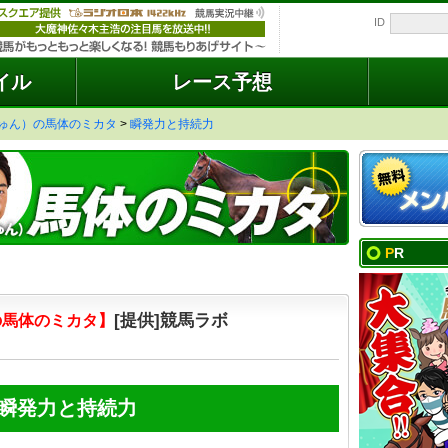
ID
イル
レース予想
ゅん）の馬体のミカタ
>
瞬発力と持続力
PR
[提供]競馬ラボ
の馬体のミカタ】
瞬発力と持続力