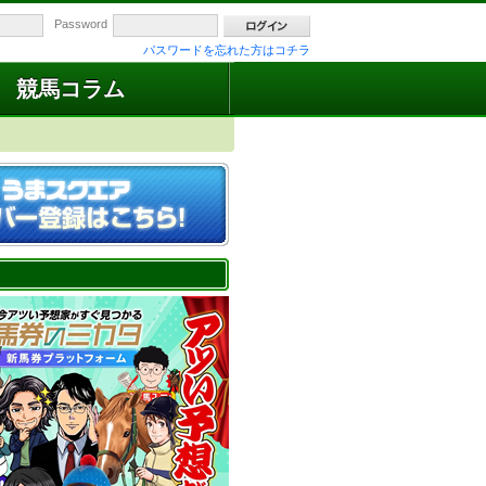
Password
パスワードを忘れた方はコチラ
競馬コラム