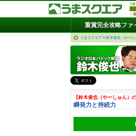
重賞完全攻略ファ
うまスクエア
>
鈴木俊也（やーし
【鈴木俊也（やーしゅん）
瞬発力と持続力