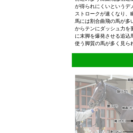
が得られにくいというデ
ストロークが速くなり、
馬には割合曲飛の馬が多
からテンにダッシュ力を
に末脚を爆発させる追込
使う脚質の馬が多く見ら