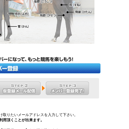
け取りたいメールアドレスを入力して下さい。
利用頂くことが出来ます。