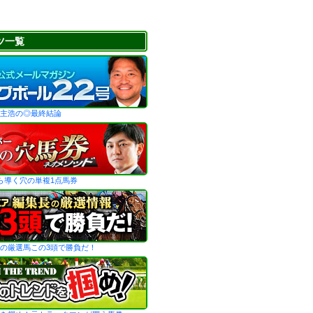
ツ一覧
主浩の◎最終結論
ら導く穴の単複1点馬券
の厳選馬この3頭で勝負だ！