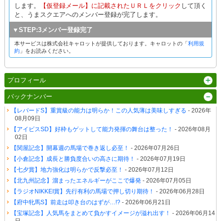
します。
【仮登録メール】に記載されたＵＲＬをクリック
して頂く
と、うまスクエアへのメンバー登録が完了します。
▼STEP:3メンバー登録完了
本サービスは株式会社キャロットが提供しております。キャロットの「
利用規
約
」をお読みください。
プロフィール
バックナンバー
【レパードS】重賞級の能力は明らか！この人気薄は美味しすぎる
- 2026年
08月09日
【アイビスSD】好枠もゲットして能力発揮の舞台は整った！
- 2026年08月
02日
【関屋記念】開幕週の馬場で巻き返し必至！
- 2026年07月26日
【小倉記念】成長と勝負度合いの高さに期待！
- 2026年07月19日
【七夕賞】地力強化は明らかで反撃必至！
- 2026年07月12日
【北九州記念】溜まったエネルギーがここで爆発
- 2026年07月05日
【ラジオNIKKEI賞】先行有利の馬場で押し切り期待！
- 2026年06月28日
【府中牝馬S】前走は叩き台のはずが…!?
- 2026年06月21日
【宝塚記念】人気馬をまとめて負かすイメージが溢れ出す！
- 2026年06月14