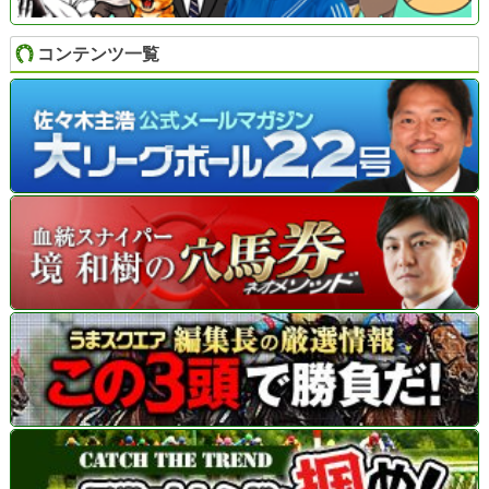
コンテンツ一覧