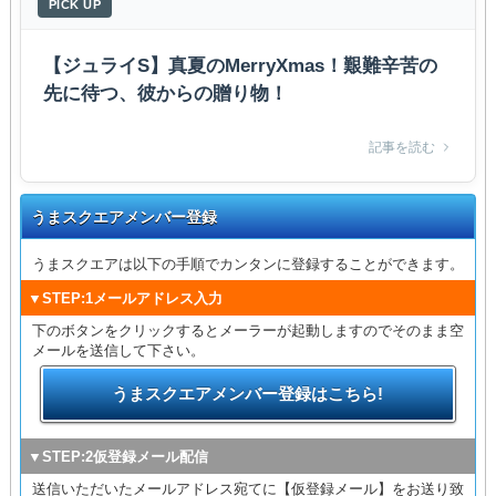
PICK UP
【ジュライS】真夏のMerryXmas！艱難辛苦の
先に待つ、彼からの贈り物！
記事を読む
うまスクエアメンバー登録
うまスクエアは以下の手順でカンタンに登録することができます。
▼STEP:1メールアドレス入力
下のボタンをクリックするとメーラーが起動しますのでそのまま空
メールを送信して下さい。
うまスクエアメンバー登録はこちら!
▼STEP:2仮登録メール配信
送信いただいたメールアドレス宛てに【仮登録メール】をお送り致