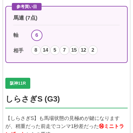
参考買い目
馬連 (7点)
6
軸
8
14
5
7
15
12
2
相手
阪神11R
しらさぎS (G3)
【しらさぎS】も馬場状態の見極めが鍵になります
が、稍重だった前走でコンマ1秒差だった
⑭ミニトラ