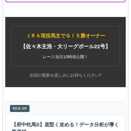
ＪＲＡ現役馬主でＧⅠ５勝オーナー
【佐々木主浩・大リーグボール22号】
レース当日10時頃公開！
次回の更新を楽しみにお待ちください!!
PICK UP
【府中牝馬S】底堅く攻める！データ分析が導く