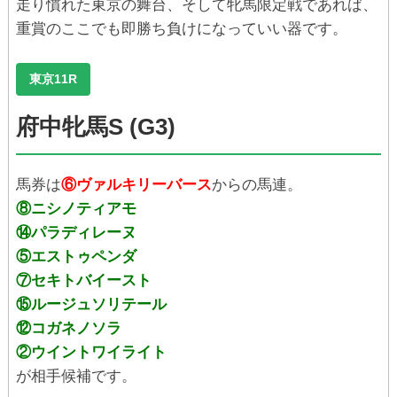
走り慣れた東京の舞台、そして牝馬限定戦であれば、
重賞のここでも即勝ち負けになっていい器です。
東京11R
府中牝馬S (G3)
馬券は
⑥ヴァルキリーバース
からの馬連。
⑧ニシノティアモ
⑭パラディレーヌ
⑤エストゥペンダ
⑦セキトバイースト
⑮ルージュソリテール
⑫コガネノソラ
②ウイントワイライト
が相手候補です。