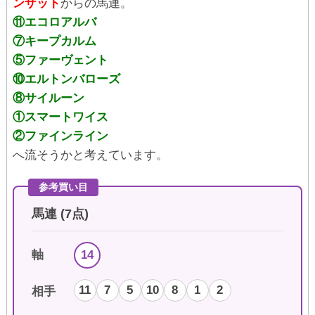
ンザット
からの馬連。
⑪エコロアルバ
⑦キープカルム
⑤ファーヴェント
⑩エルトンバローズ
⑧サイルーン
①スマートワイス
②ファインライン
へ流そうかと考えています。
参考買い目
馬連 (7点)
14
軸
11
7
5
10
8
1
2
相手