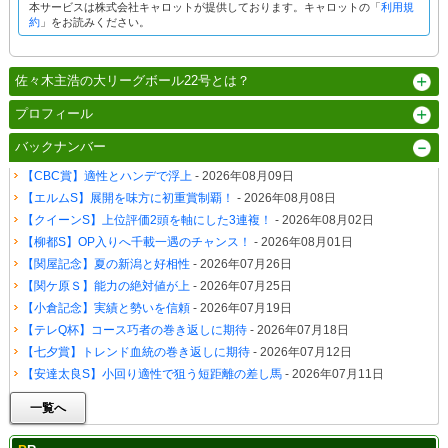
本サービスは株式会社キャロットが提供しております。キャロットの「
利用規
約
」をお読みください。
佐々木主浩の大リーグボール22号とは？
プロフィール
バックナンバー
【CBC賞】適性とハンデで浮上
- 2026年08月09日
【エルムS】展開を味方に初重賞制覇！
- 2026年08月08日
【クイーンS】上位評価2頭を軸にした3連複！
- 2026年08月02日
【柳都S】OP入りへ千載一遇のチャンス！
- 2026年08月01日
【関屋記念】夏の新潟と好相性
- 2026年07月26日
【関ケ原Ｓ】能力の絶対値が上
- 2026年07月25日
【小倉記念】実績と勢いを信頼
- 2026年07月19日
【テレQ杯】コース巧者の巻き返しに期待
- 2026年07月18日
【七夕賞】トレンド血統の巻き返しに期待
- 2026年07月12日
【安達太良S】小回り適性で狙う短距離の差し馬
- 2026年07月11日
一覧へ