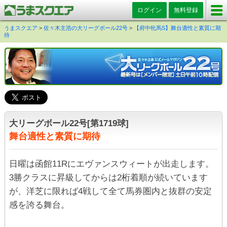
ログイン
無料登録
うまスクエア
>
佐々木主浩の大リーグボール22号
>
【府中牝馬S】舞台適性と素質に期
待
大リーグボール22号[第1719球]
舞台適性と素質に期待
日曜は函館11Rにエヴァンスウィートが出走します。
3勝クラスに昇級してからは2桁着順が続いています
が、洋芝に限れば4戦して全て馬券圏内と抜群の安定
感を誇る舞台。