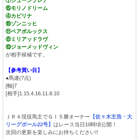
①ジューンブレア
⑮モリノドリーム
④カピリナ
⑯ゾンニッヒ
⑪ペアポルックス
⑧ミリアッドラヴ
⑩ジョーメッドヴィン
が相手候補です。
【参考買い目】
●馬連(7点)
[軸]7
[相手]1.15.4.16.11.8.10
ＪＲＡ現役馬主でＧⅠ５勝オーナー
【佐々木主浩・大
リーグボール22号】
はレース当日10時頃公開！
次回の更新を楽しみにお待ちください!!