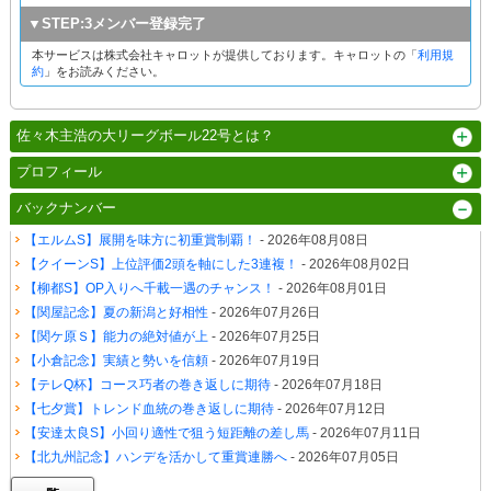
▼STEP:3メンバー登録完了
本サービスは株式会社キャロットが提供しております。キャロットの「
利用規
約
」をお読みください。
佐々木主浩の大リーグボール22号とは？
プロフィール
バックナンバー
【エルムS】展開を味方に初重賞制覇！
- 2026年08月08日
【クイーンS】上位評価2頭を軸にした3連複！
- 2026年08月02日
【柳都S】OP入りへ千載一遇のチャンス！
- 2026年08月01日
【関屋記念】夏の新潟と好相性
- 2026年07月26日
【関ケ原Ｓ】能力の絶対値が上
- 2026年07月25日
【小倉記念】実績と勢いを信頼
- 2026年07月19日
【テレQ杯】コース巧者の巻き返しに期待
- 2026年07月18日
【七夕賞】トレンド血統の巻き返しに期待
- 2026年07月12日
【安達太良S】小回り適性で狙う短距離の差し馬
- 2026年07月11日
【北九州記念】ハンデを活かして重賞連勝へ
- 2026年07月05日