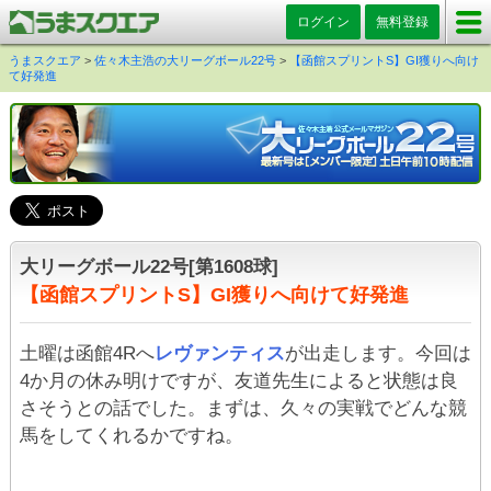
ログイン
無料登録
うまスクエア
>
佐々木主浩の大リーグボール22号
>
【函館スプリントS】GI獲りへ向け
て好発進
大リーグボール22号[第1608球]
【函館スプリントS】GI獲りへ向けて好発進
土曜は函館4Rへ
レヴァンティス
が出走します。今回は
4か月の休み明けですが、友道先生によると状態は良
さそうとの話でした。まずは、久々の実戦でどんな競
馬をしてくれるかですね。