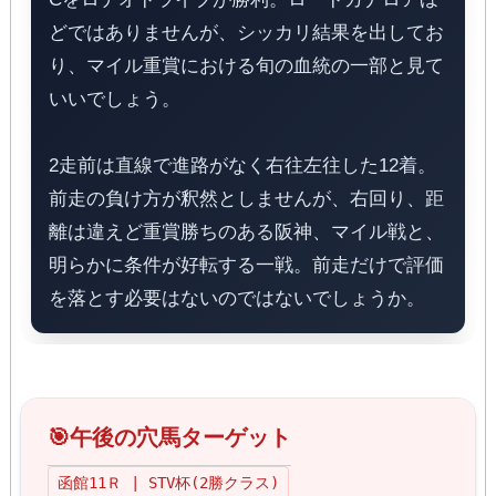
どではありませんが、シッカリ結果を出してお
り、マイル重賞における旬の血統の一部と見て
いいでしょう。
2走前は直線で進路がなく右往左往した12着。
前走の負け方が釈然としませんが、右回り、距
離は違えど重賞勝ちのある阪神、マイル戦と、
明らかに条件が好転する一戦。前走だけで評価
を落とす必要はないのではないでしょうか。
🎯午後の穴馬ターゲット
函館11Ｒ | STV杯(2勝クラス)