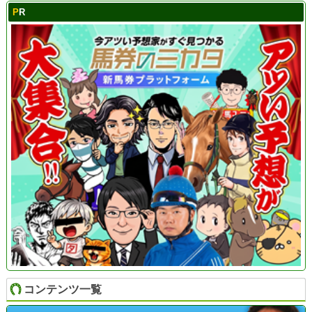
PR
コンテンツ一覧