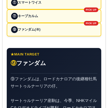
①
スマートワイス
PICK UP
⑦
キープカルム
PICK UP
⑨
ファンダム(※)
★
MAIN TARGET
⑨
ファンダム
⑨ファンダムは、ロードカナロアの後継種牡馬
サートゥルナーリアの仔。
サートゥルナーリア産駒は、今季、NHKマイル
Cをロデオドライブが勝利。ロードカナロアほ