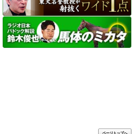
ページトップへ