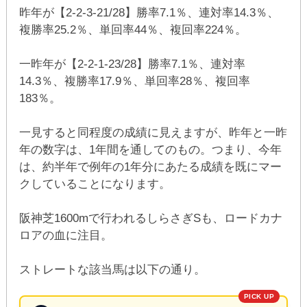
昨年が【2-2-3-21/28】勝率7.1％、連対率14.3％、
複勝率25.2％、単回率44％、複回率224％。
一昨年が【2-2-1-23/28】勝率7.1％、連対率
14.3％、複勝率17.9％、単回率28％、複回率
183％。
一見すると同程度の成績に見えますが、昨年と一昨
年の数字は、1年間を通してのもの。つまり、今年
は、約半年で例年の1年分にあたる成績を既にマー
クしていることになります。
阪神芝1600mで行われるしらさぎSも、ロードカナ
ロアの血に注目。
ストレートな該当馬は以下の通り。
PICK UP