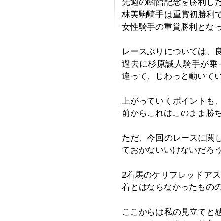
先週の函館記念を勝利し
林美駒騎手は重賞初勝利
女性騎手の重賞勝利とな
レースぶりについては、
過去に杉原誠人騎手が乗
違って、じわっと動いて
上がっていくポイントも
前からこれはこのまま勝
ただ、今回のレースに関
ておかないいけないだろ
2着馬のケリフレッドア
着とはならなかったもの
ここからは私の見立てと