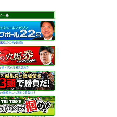
ツ一覧
主浩の◎最終結論
ら導く穴の単複1点馬券
の厳選馬この3頭で勝負だ！