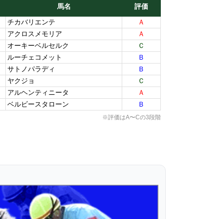
馬名
評価
チカバリエンテ
Ａ
アクロスメモリア
Ａ
オーキーベルセルク
Ｃ
ルーチェコメット
Ｂ
サトノパラディ
Ｂ
ヤクジョ
Ｃ
アルヘンティニータ
Ａ
ベルビースタローン
Ｂ
※評価はA〜Cの3段階