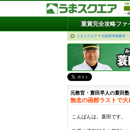
重賞完全攻略ファ
うまスクエア
>
元競馬学校教官・
元教官・蓑田早人の蓑田塾
無念の函館ラストで大
こんばんは。蓑田です。