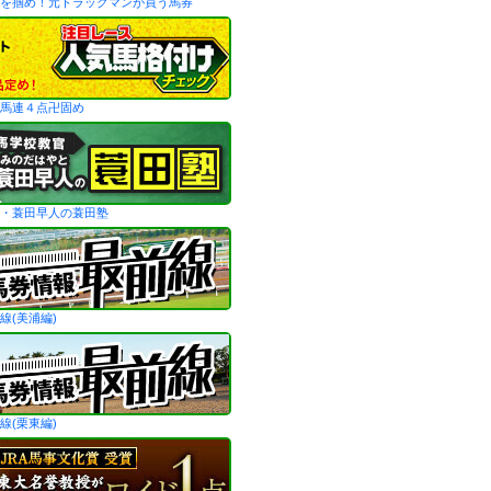
を掴め！元トラックマンが買う馬券
馬連４点卍固め
・蓑田早人の蓑田塾
線(美浦編)
線(栗東編)