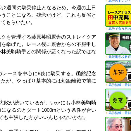
馬券のトレンド
から2週間の騎乗停止となるため、今週の土日
いうことになる。残念だけど、これも反省と
ってもらいたい。
馬券で食う男の
スクを管理する藤原英昭厩舎のストレイクア
利を挙げた。レース後に厩舎からの不服申し
小林美駒騎手との関係が悪くなった訳ではな
元競馬学校教官
のレースを中心に8鞍に騎乗する。函館記念
だったが、やっぱり基本的には短距離戦で前に
馬券情報・最前
。
は大敗が続いているが、いかにも小林美駒騎
ロになるのとダート1000mという条件が合い
馬券情報・最前
でも主張した方がいいんじゃないかな。