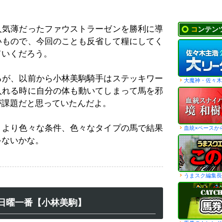
人気薄だったファウストラーゼンを勝利に導
コンテン
いもので、今回のことも反省して糧にしてく
ていくだろう。
るが、以前から小林美駒騎手はステッキワー
大魔神・佐々木
入れる時に自分の体も動いてしまって馬を邪
が課題だと思っていたんだよ。
、より色々な条件、色々なタイプの馬で結果
血統×ペースか
ゃないかな。
うまスク編集長
日曜一番【小林美駒】