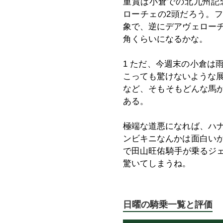
重賞は小倉での北九州記
ローチェの2頭だろう。フ
象で、逆にデアヴェローチ
角くらいになるかな。
1 ただ、今週末の小倉は
こっても驚けないような展
など、そもそもどんな馬
ある。
極端な道悪になれば、ハナ
ンビキニなんかは面白いか
で田山旺佑騎手が乗るジ
驚いてしまうね。
日曜の騎乗一覧と評価