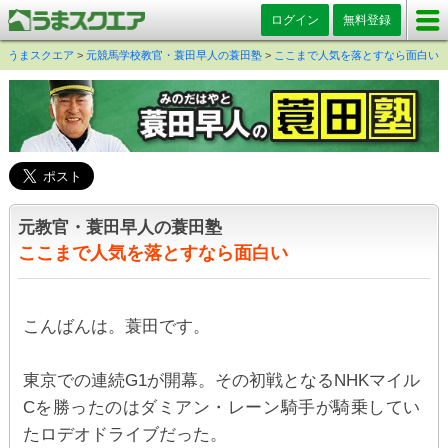
ログイン
無料登録
うまスクエア
>
元競馬学校教官・蓑田早人の蓑田塾
>
ここまで人気を落とすなら面白い
元教官・蓑田早人の蓑田塾
ここまで人気を落とすなら面白い
こんばんは。蓑田です。
東京での連続G1が開幕。その初戦となるNHKマイル
Cを勝ったのはダミアン・レーン騎手が騎乗してい
たロデオドライブだった。