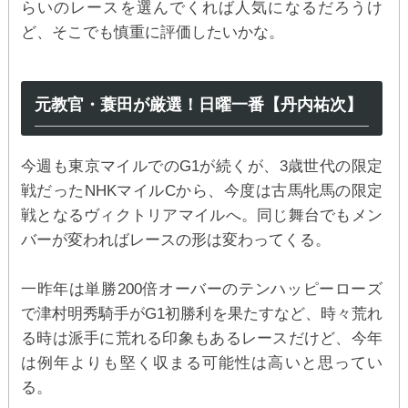
らいのレースを選んでくれば人気になるだろうけ
ど、そこでも慎重に評価したいかな。
元教官・蓑田が厳選！日曜一番【丹内祐次】
今週も東京マイルでのG1が続くが、3歳世代の限定
戦だったNHKマイルCから、今度は古馬牝馬の限定
戦となるヴィクトリアマイルへ。同じ舞台でもメン
バーが変わればレースの形は変わってくる。
一昨年は単勝200倍オーバーのテンハッピーローズ
で津村明秀騎手がG1初勝利を果たすなど、時々荒れ
る時は派手に荒れる印象もあるレースだけど、今年
は例年よりも堅く収まる可能性は高いと思ってい
る。