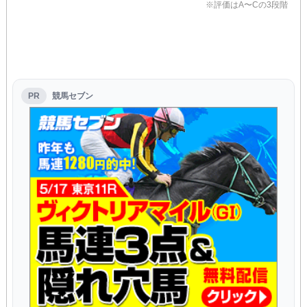
※評価はA〜Cの3段階
PR
競馬セブン