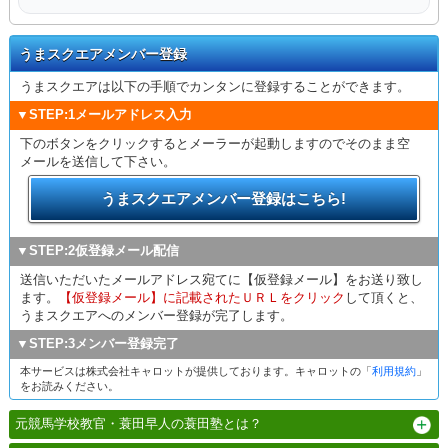
うまスクエアメンバー登録
うまスクエアは以下の手順でカンタンに登録することができます。
▼STEP:1メールアドレス入力
下のボタンをクリックするとメーラーが起動しますのでそのまま空
メールを送信して下さい。
うまスクエアメンバー登録はこちら!
▼STEP:2仮登録メール配信
送信いただいたメールアドレス宛てに【仮登録メール】をお送り致し
ます。
【仮登録メール】に記載されたＵＲＬをクリック
して頂くと、
うまスクエアへのメンバー登録が完了します。
▼STEP:3メンバー登録完了
本サービスは株式会社キャロットが提供しております。キャロットの「
利用規約
」
をお読みください。
元競馬学校教官・蓑田早人の蓑田塾とは？