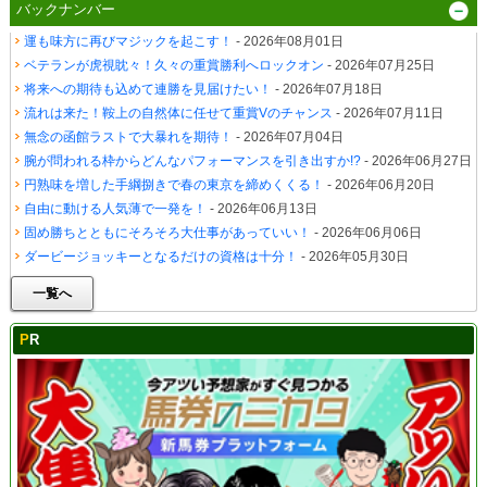
バックナンバー
運も味方に再びマジックを起こす！
- 2026年08月01日
ベテランが虎視眈々！久々の重賞勝利へロックオン
- 2026年07月25日
将来への期待も込めて連勝を見届けたい！
- 2026年07月18日
流れは来た！鞍上の自然体に任せて重賞Vのチャンス
- 2026年07月11日
無念の函館ラストで大暴れを期待！
- 2026年07月04日
腕が問われる枠からどんなパフォーマンスを引き出すか!?
- 2026年06月27日
円熟味を増した手綱捌きで春の東京を締めくくる！
- 2026年06月20日
自由に動ける人気薄で一発を！
- 2026年06月13日
固め勝ちとともにそろそろ大仕事があっていい！
- 2026年06月06日
ダービージョッキーとなるだけの資格は十分！
- 2026年05月30日
一覧へ
PR