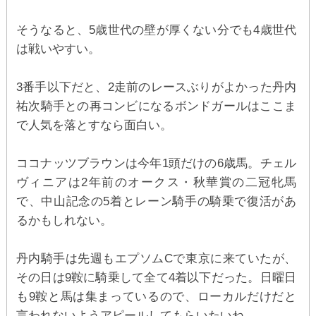
そうなると、5歳世代の壁が厚くない分でも4歳世代
は戦いやすい。
3番手以下だと、2走前のレースぶりがよかった丹内
祐次騎手との再コンビになるボンドガールはここま
で人気を落とすなら面白い。
ココナッツブラウンは今年1頭だけの6歳馬。チェル
ヴィニアは2年前のオークス・秋華賞の二冠牝馬
で、中山記念の5着とレーン騎手の騎乗で復活があ
るかもしれない。
丹内騎手は先週もエプソムCで東京に来ていたが、
その日は9鞍に騎乗して全て4着以下だった。日曜日
も9鞍と馬は集まっているので、ローカルだけだと
言われないようアピールしてもらいたいね。