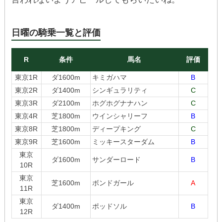
日曜の騎乗一覧と評価
R
条件
馬名
評価
東京1R
ダ1600m
キミガハマ
B
東京2R
ダ1400m
シンギュラリティ
C
東京3R
ダ2100m
ホグホグナナハン
C
東京4R
芝1800m
ウインシャリーフ
B
東京8R
芝1800m
ディープキング
C
東京9R
芝1600m
ミッキースターダム
B
東京
ダ1600m
サンダーロード
B
10R
東京
芝1600m
ボンドガール
A
11R
東京
ダ1400m
ポッドソル
B
12R