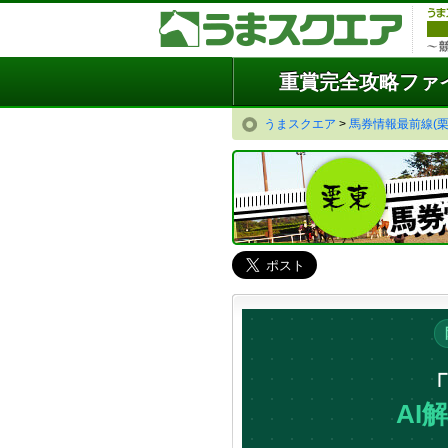
重賞完全攻略ファ
うまスクエア
>
馬券情報最前線(栗
AI