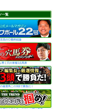
ツ一覧
主浩の◎最終結論
ら導く穴の単複1点馬券
の厳選馬この3頭で勝負だ！