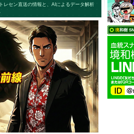
トレセン直送の情報と、AIによるデータ解析
。
境和樹 S