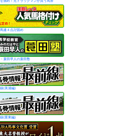
を掴め！元トラックマンが買う馬券
馬連４点卍固め
・蓑田早人の蓑田塾
線(美浦編)
線(栗東編)