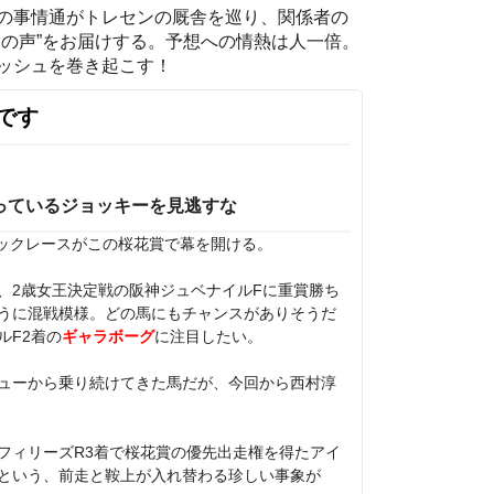
の事情通がトレセンの厩舎を巡り、関係者の
マの声”をお届けする。予想への情熱は人一倍。
ッシュを巻き起こす！
です
っているジョッキーを見逃すな
シックレースがこの桜花賞で幕を開ける。
、2歳女王決定戦の阪神ジュベナイルFに重賞勝ち
うに混戦模様。どの馬にもチャンスがありそうだ
ルF2着の
ギャラボーグ
に注目したい。
ューから乗り続けてきた馬だが、今回から西村淳
フィリーズR3着で桜花賞の優先出走権を得たアイ
という、前走と鞍上が入れ替わる珍しい事象が