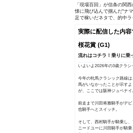
「現場百回」が信条の関西
懐に飛び込んで掴んだ“ナ
足で稼いだネタで、的中ラ
実際に配信した内容
桜花賞 (G1)
流れはコチラ！乗りに乗
いよいよ2026年の3歳クラ
今年の牝馬クラシック路線は
馬がいなかったことが示すよ
が、ここでは阪神ジュベナイ
前走まで川田将雅騎手がデビ
也騎手へとスイッチ。
そして、西村騎手が騎乗し、
ニードユーに川田騎手が騎乗