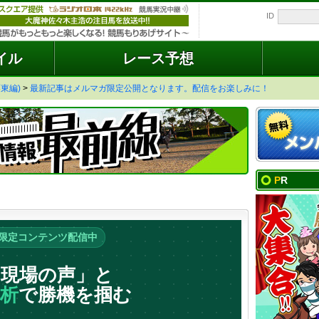
ID
イル
レース予想
東編)
>
最新記事はメルマガ限定公開となります。配信をお楽しみに！
PR
限定コンテンツ配信中
「現場の声」と
解析
で勝機を掴む