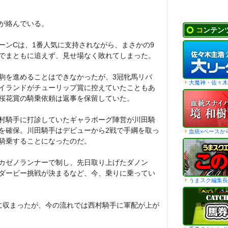
が絡んでいる。
コンテン
ーンCは、1番人気に支持されながら、まさかの9
でまともに追えず、見せ場なく敗れてしまった。
駒を進めることはできなかったが、3冠牝馬リバ
大魔神・佐々木
イランドがチューリップ賞に控えていたこともあ
桜花賞の騎乗依頼は返事を保留していた。
村騎手に打診していたギャラボーグ陣営が川田騎
を確保。川田騎手はデビューから2戦で手綱を取っ
血統×ペースか
騎乗することになったのだ。
カゼノランナーで制し、先日取り上げたダノン
ダービー挑戦が決まるなど、今、乗りに乗ってい
うまスク編集長
に収まったが、今の流れでは西村騎手に軍配が上が