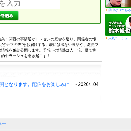
的中が３つある
人気ユーチュー
信条！関西の事情通がトレセンの厩舎を巡り、関係者の懐
だ“ナマの声”をお届けする。表には出ない裏話や、激走フ
の情報を独占公開します。予想への情熱は人一倍。足で稼
、的中ラッシュを巻き起こす！
開となります。配信をお楽しみに！
- 2026年04
シー