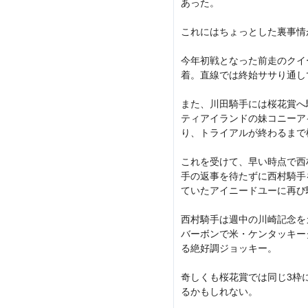
あった。
これにはちょっとした裏事情
今年初戦となった前走のクイ
着。直線では終始ササり通し
また、川田騎手には桜花賞へ
ティアイランドの妹コニーア
り、トライアルが終わるまで
これを受けて、早い時点で西
手の返事を待たずに西村騎手
ていたアイニードユーに再び
西村騎手は週中の川崎記念を
バーボンで米・ケンタッキー
る絶好調ジョッキー。
奇しくも桜花賞では同じ3枠
るかもしれない。