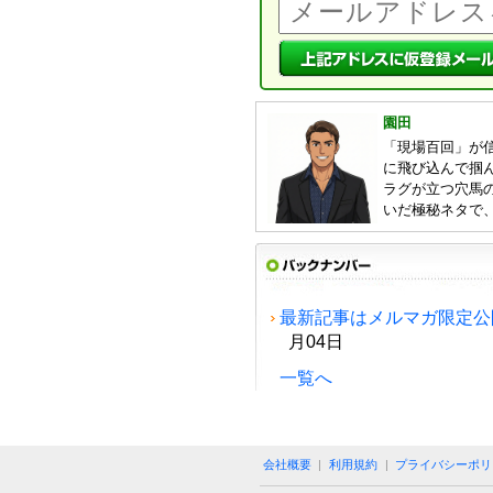
園田
「現場百回」が
に飛び込んで掴ん
ラグが立つ穴馬
いだ極秘ネタで
最新記事はメルマガ限定公
月04日
一覧へ
会社概要
|
利用規約
|
プライバシーポリ