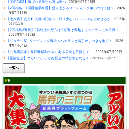
【函館2歳S】選ばれる側から選ぶ側へ
- 2026年07月18日
【2回福島・1回函館最終週】盛り上がるリーディング争いの行方は？
- 2026
年07月17日
【七夕賞】史上10人目の記録へ！残り少ないチャンスを生かせるか
- 2026年
07月11日
【2回福島3週目】2強対決の行方は!?今週は奮起するベテランに大注目！
-
2026年07月10日
【ジュライS】リーディング奪取へベテランと若手がしのぎを削る！
- 2026
年07月04日
【北九州記念】長距離移動の先にある栄光を目指して！
- 2026年07月03日
【函館記念】つらいハンデが好配当の呼び水となる！
- 2026年06月27日
一覧へ
PR