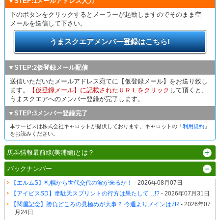
▼STEP:1メールアドレス入力
下のボタンをクリックするとメーラーが起動しますのでそのまま空
メールを送信して下さい。
うまスクエアメンバー登録はこちら!
▼STEP:2仮登録メール配信
送信いただいたメールアドレス宛てに【仮登録メール】をお送り致し
ます。
【仮登録メール】に記載されたＵＲＬをクリック
して頂くと、
うまスクエアへのメンバー登録が完了します。
▼STEP:3メンバー登録完了
本サービスは株式会社キャロットが提供しております。キャロットの「
利用規約
」
をお読みください。
馬券情報最前線(美浦編)とは？
バックナンバー
【エルムS】札幌から世代交代の波が来るか！
- 2026年08月07日
【アイビスSD】韋駄天スプリントの行方は果たして…!?
- 2026年07月31日
【関屋記念】勝負どころの見極めが大事？ 今週よりメインは7R
- 2026年07
月24日