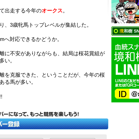
て出走する今年の
オークス
。
り、3歳牝馬トップレベルが集結した。
境和樹 S
0mへ対応できるかどうか。
離に不安がありながらも、結局は桜花賞組が
多い。
離を克服できた、ということだが、今年の桜
ある馬が多い。
!