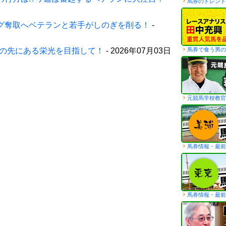
馬券のトレンド
グ奪取へベテランと若手がしのぎを削る！
-
馬券で食う男の
の先にある栄光を目指して！
- 2026年07月03日
元競馬学校教官
馬券情報・最前
馬券情報・最前