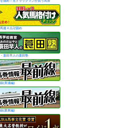
を掴め！元トラックマンが買う馬券
馬連４点卍固め
・蓑田早人の蓑田塾
線(美浦編)
線(栗東編)