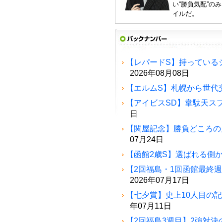
い“勝負気配”の
イルだ。
【レパードS】持っている
2026年08月08日
【エルムS】札幌から世代
【アイビスSD】韋駄天ス
日
【関屋記念】勝負どころの
07月24日
【函館2歳S】選ばれる側
【2回福島・1回函館最終
2026年07月17日
【七夕賞】史上10人目の
年07月11日
【2回福島3週目】2強対決