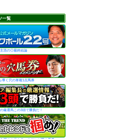
ツ一覧
主浩の◎最終結論
ら導く穴の単複1点馬券
の厳選馬この3頭で勝負だ！