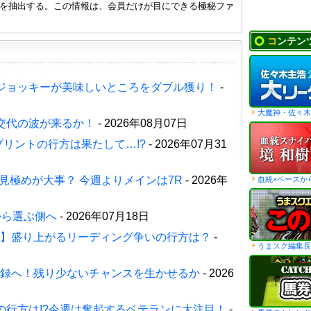
みを抽出する。この情報は、会員だけが目にできる極秘ファ
コンテン
ジョッキーが美味しいところをダブル獲り！
-
大魔神・佐々木
交代の波が来るか！
- 2026年08月07日
プリントの行方は果たして…!?
- 2026年07月31
見極めが大事？ 今週よりメインは7R
- 2026年
血統×ペースか
から選ぶ側へ
- 2026年07月18日
週】盛り上がるリーディング争いの行方は？
-
うまスク編集長
記録へ！残り少ないチャンスを生かせるか
- 2026
の行方は!?今週は奮起するベテランに大注目！
-