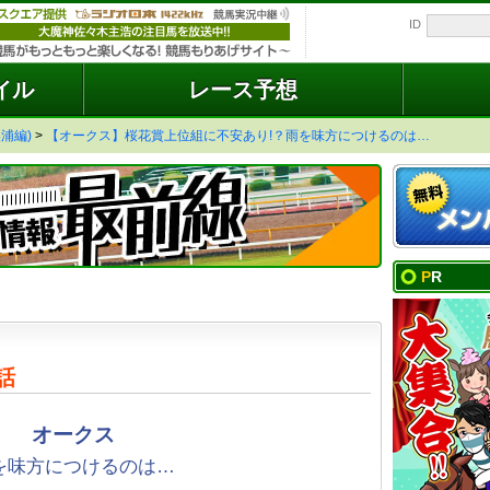
ID
イル
レース予想
浦編)
>
【オークス】桜花賞上位組に不安あり!？雨を味方につけるのは…
PR
話
オークス
を味方につけるのは…